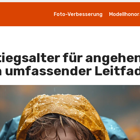
Foto-Verbesserung
Modellhonor
tiegsalter für angeh
n umfassender Leitfa