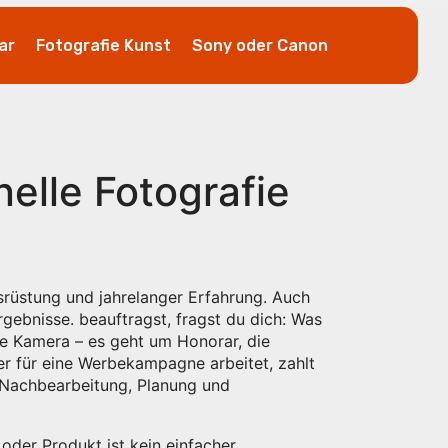
ar
Fotografie Kunst
Sony oder Canon
nelle Fotografie
Ausrüstung und jahrelanger Erfahrung
. Auch
rgebnisse.
beauftragst, fragst du dich: Was
ie Kamera – es geht um
Honorar
,
die
der für eine Werbekampagne arbeitet, zahlt
n Nachbearbeitung, Planung und
e oder Produkt
ist kein einfacher