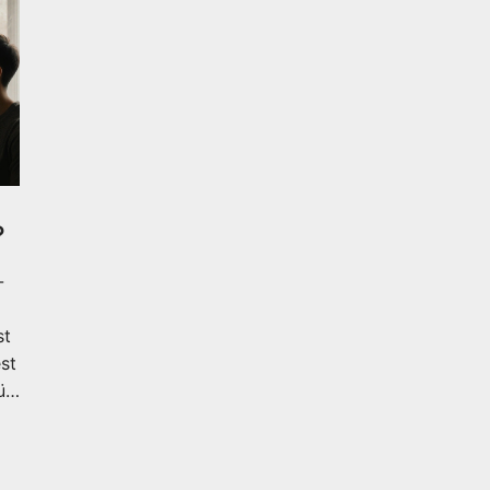
?
-
st
st
ür