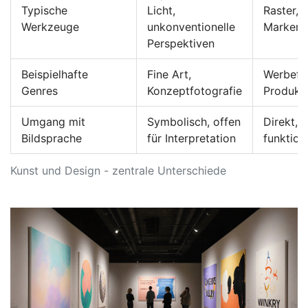
Typische
Licht,
Raster, 
Werkzeuge
unkonventionelle
Markenri
Perspektiven
Beispielhafte
Fine Art,
Werbefot
Genres
Konzeptfotografie
Produktv
Umgang mit
Symbolisch, offen
Direkt, e
Bildsprache
für Interpretation
funktion
Kunst und Design - zentrale Unterschiede