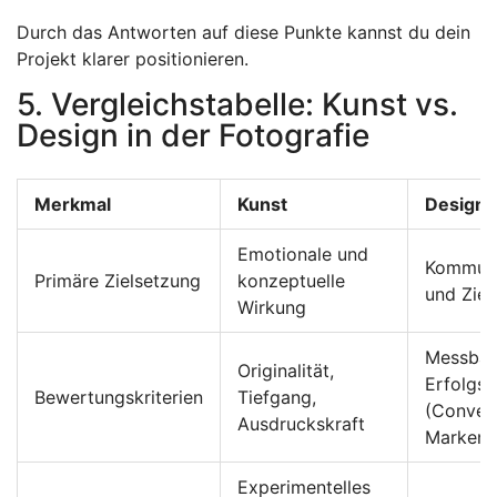
Durch das Antworten auf diese Punkte kannst du dein
Projekt klarer positionieren.
5. Vergleichstabelle: Kunst vs.
Design in der Fotografie
Merkmal
Kunst
Design
Emotionale und
Kommunik
Primäre Zielsetzung
konzeptuelle
und Ziel
Wirkung
Messbar
Originalität,
Erfolgs
Bewertungskriterien
Tiefgang,
(Convers
Ausdruckskraft
Markenw
Experimentelles