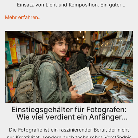
Einsatz von Licht und Komposition. Ein guter
Startpunkt ist die Auseinandersetzung mit der eigenen
Mehr erfahren...
Ausrüstung sowie das Experimentieren mit
verschiedenen Stilen und Techniken. Praktische Tipps
für den Alltag, wie das Lernen durch Praxis und das
Einholen von Feedback, helfen den Einstieg zu
erleichtern. Ziel ist es, die Freude am Fotografieren zu
entdecken und stetig neue Fähigkeiten zu entwickeln.
Einstiegsgehälter für Fotografen:
Wie viel verdient ein Anfänger
wirklich?
Die Fotografie ist ein faszinierender Beruf, der nicht
nur Kreativität, sondern auch technisches Verständnis