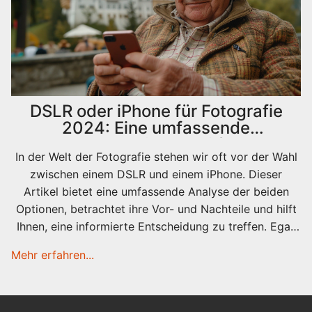
DSLR oder iPhone für Fotografie
2024: Eine umfassende
Entscheidungshilfe
In der Welt der Fotografie stehen wir oft vor der Wahl
zwischen einem DSLR und einem iPhone. Dieser
Artikel bietet eine umfassende Analyse der beiden
Optionen, betrachtet ihre Vor- und Nachteile und hilft
Ihnen, eine informierte Entscheidung zu treffen. Egal,
ob Sie ein Hobbyfotograf sind oder Ihr Smartphone
Mehr erfahren...
für alltägliche Schnappschüsse nutzen, hier finden Sie
nützliche Tipps und interessante Fakten, die Ihnen bei
der Auswahl des für Ihre Bedürfnisse am besten