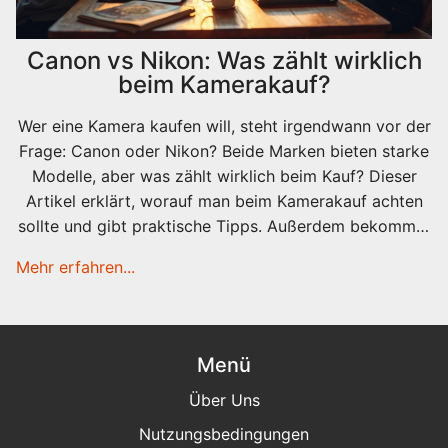
Canon vs Nikon: Was zählt wirklich
beim Kamerakauf?
Wer eine Kamera kaufen will, steht irgendwann vor der
Frage: Canon oder Nikon? Beide Marken bieten starke
Modelle, aber was zählt wirklich beim Kauf? Dieser
Artikel erklärt, worauf man beim Kamerakauf achten
sollte und gibt praktische Tipps. Außerdem bekommst
du spannende Infos und ehrliche Einschätzungen zu
Mehr erfahren...
den wichtigsten Unterschieden. Am Ende weißt du, mit
welcher Checkliste du die beste Wahl für dich triffst.
Menü
Über Uns
Nutzungsbedingungen