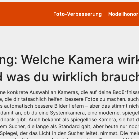
Foto-Verbesserung
Modellhonor
g: Welche Kamera wirkl
 was du wirklich brauc
ine konkrete Auswahl an Kameras, die auf deine Bedürfniss
e, die dir tatsächlich helfen, bessere Fotos zu machen.
suchs
automatisch bessere Bilder liefern – aber das stimmt nicht
 damit an, ob du eine
Systemkamera
,
eine moderne, spiege
eedback gibt
. Auch bekannt als
spiegellose Kamera
, sie hat
em Sucher, die lange als Standard galt, aber heute nur noch
iegel, der das Licht in den Sucher leitet.
nimmst. Die meis