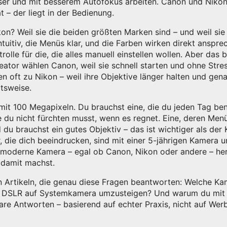
eiser und mit besserem Autofokus arbeiten. Canon und Nikon
ät – der liegt in der Bedienung.
? Weil sie die beiden größten Marken sind – und weil sie 
intuitiv, die Menüs klar, und die Farben wirken direkt anspr
lle für die, die alles manuell einstellen wollen. Aber das b
ator wählen Canon, weil sie schnell starten und ohne Stres
en oft zu Nikon – weil ihre Objektive länger halten und gena
itsweise.
mit 100 Megapixeln. Du brauchst eine, die du jeden Tag benu
e du nicht fürchten musst, wenn es regnet. Eine, deren Men
d du brauchst ein gutes Objektiv – das ist wichtiger als de
r, die dich beeindrucken, sind mit einer 5-jährigen Kamera
de moderne Kamera – egal ob Canon, Nikon oder andere – her
 damit machst.
 Artikeln, die genau diese Fragen beantworten: Welche Kam
on DSLR auf Systemkamera umzusteigen? Und warum du mit 
are Antworten – basierend auf echter Praxis, nicht auf Wer