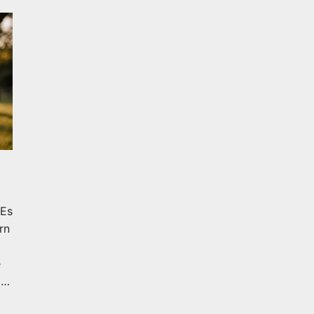
 Es
rn
e
is