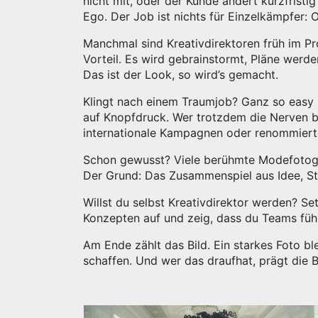
nicht mit, oder der Kunde ändert kurzfristig
Ego. Der Job ist nichts für Einzelkämpfer: 
Manchmal sind Kreativdirektoren früh im Pr
Vorteil. Es wird gebrainstormt, Pläne werde
Das ist der Look, so wird’s gemacht.
Klingt nach einem Traumjob? Ganz so easy is
auf Knopfdruck. Wer trotzdem die Nerven be
internationale Kampagnen oder renommiert
Schon gewusst? Viele berühmte Modefotogra
Der Grund: Das Zusammenspiel aus Idee, Sty
Willst du selbst Kreativdirektor werden? Se
Konzepten auf und zeig, dass du Teams führ
Am Ende zählt das Bild. Ein starkes Foto bl
schaffen. Und wer das draufhat, prägt die 