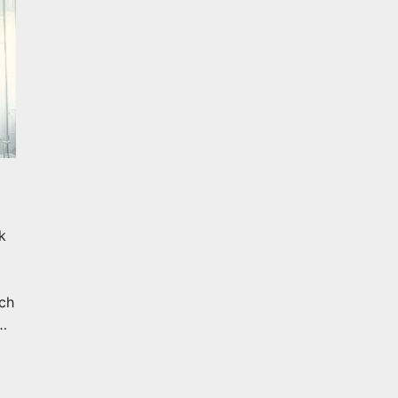
k
uch
er
e