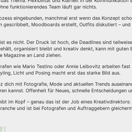
 das Thema. Flexibilität und Klarheit in der Kommunikation s
Ohne funktionierendes Team läuft gar nichts.
ozess eingebunden, manchmal erst wenn das Konzept schon s
n gescribbelt, Moodboards erstellt, Outfits diskutiert – un
t es nicht. Der Druck ist hoch, die Deadlines sind teilwei
hält, organisiert bleibt und kreativ denkt, kann mit guten
e Magazine an Land ziehen.
fen wie Mario Testino oder Annie Leibovitz arbeiten fast
ling, Licht und Posing macht erst das starke Bild aus.
tz dich mit Fotografie, Mode und aktuellen Trends auseinand
en kannst. Offenheit für Neues, schnelle Entscheidungen u
eibt im Kopf – genau das ist der Job eines Kreativdirektors
Branche und ist bei Fotografen und Auftraggebern gleicher