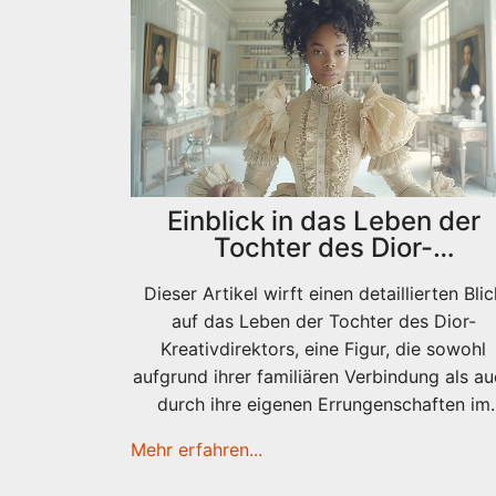
Einblick in das Leben der
Tochter des Dior-
Kreativdirektors: Eine Stil-
Dieser Artikel wirft einen detaillierten Blic
Ikone im Rampenlicht
auf das Leben der Tochter des Dior-
Kreativdirektors, eine Figur, die sowohl
aufgrund ihrer familiären Verbindung als a
durch ihre eigenen Errungenschaften im
Modebereich Aufmerksamkeit erregt. Wir
Mehr erfahren...
erkunden ihre Anfänge, ihren Einfluss in d
Modeindustrie und wie sie ihre einzigartig