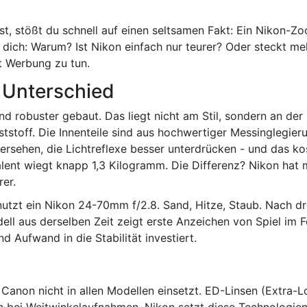
t, stößt du schnell auf einen seltsamen Fakt: Ein Nikon-Zo
dich: Warum? Ist Nikon einfach nur teurer? Oder steckt meh
t Werbung zu tun.
 Unterschied
d robuster gebaut. Das liegt nicht am Stil, sondern an der P
ststoff. Die Innenteile sind aus hochwertiger Messinglegie
versehen, die Lichtreflexe besser unterdrücken - und das k
alent wiegt knapp 1,3 Kilogramm. Die Differenz? Nikon hat
rer.
nutzt ein Nikon 24-70mm f/2.8. Sand, Hitze, Staub. Nach dr
ll aus derselben Zeit zeigt erste Anzeichen von Spiel im F
d Aufwand in die Stabilität investiert.
 Canon nicht in allen Modellen einsetzt. ED-Linsen (Extra-