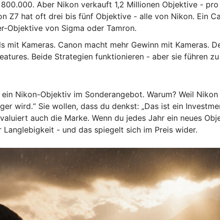
 800.000. Aber Nikon verkauft 1,2 Millionen Objektive - pr
n Z7 hat oft drei bis fünf Objektive - alle von Nikon. Ein C
eter-Objektive von Sigma oder Tamron.
s mit Kameras. Canon macht mehr Gewinn mit Kameras. Desh
atures. Beide Strategien funktionieren - aber sie führen zu
n ein Nikon-Objektiv im Sonderangebot. Warum? Weil Nikon s
lliger wird.“ Sie wollen, dass du denkst: „Das ist ein Inves
evaluiert auch die Marke. Wenn du jedes Jahr ein neues Objek
Langlebigkeit - und das spiegelt sich im Preis wider.