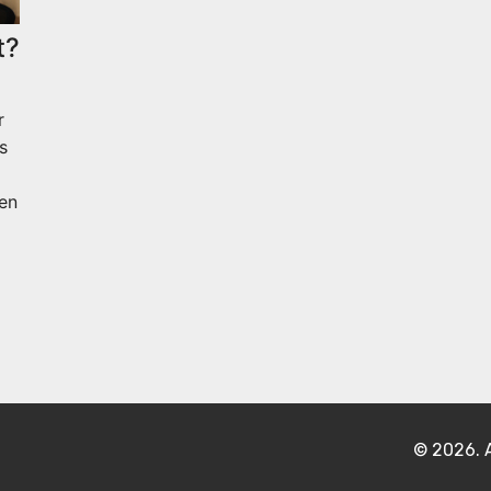
t?
r
s
en
© 2026. A