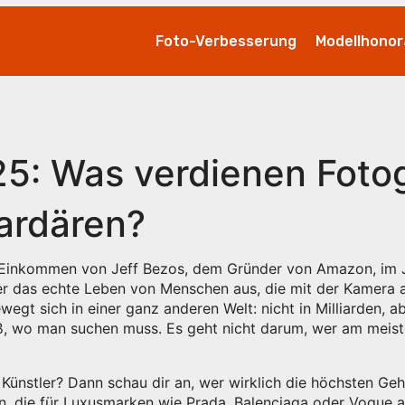
Foto-Verbesserung
Modellhonor
5: Was verdienen Fotog
iardären?
e Einkommen von Jeff Bezos, dem Gründer von Amazon, im 
ber das echte Leben von Menschen aus, die mit der Kamera 
egt sich in einer ganz anderen Welt: nicht in Milliarden, abe
, wo man suchen muss. Es geht nicht darum, wer am meiste
e Künstler? Dann schau dir an, wer wirklich die höchsten Geh
, die für Luxusmarken wie Prada, Balenciaga oder Vogue a