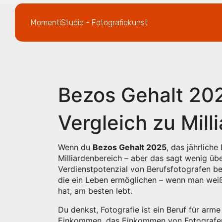
MomentiStudio - Fotografiekunst
Bezos Gehalt 202
Vergleich zu Mill
Wenn du
Bezos Gehalt 2025
,
das jährlich
Milliardenbereich – aber das sagt wenig ü
Verdienstpotenzial von Berufsfotografen
bew
die ein Leben ermöglichen – wenn man weiß
hat, am besten lebt.
Du denkst, Fotografie ist ein Beruf für arm
Einkommen
,
das Einkommen von Fotografen