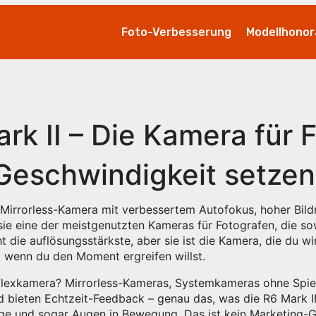
Foto-Verbesserung
Modellhonor
k II – Die Kamera für F
 Geschwindigkeit setzen
-Mirrorless-Kamera mit verbessertem Autofokus, hoher Bil
t sie eine der meistgenutzten Kameras für Fotografen, die 
ht die auflösungsstärkste, aber sie ist die Kamera, die du wirk
t, wenn du den Moment ergreifen willst.
eflexkamera?
Mirrorless-Kameras
,
Systemkameras ohne Spieg
d bieten Echtzeit-Feedback – genau das, was die R6 Mark II 
e und sogar Augen in Bewegung. Das ist kein Marketing-Gim