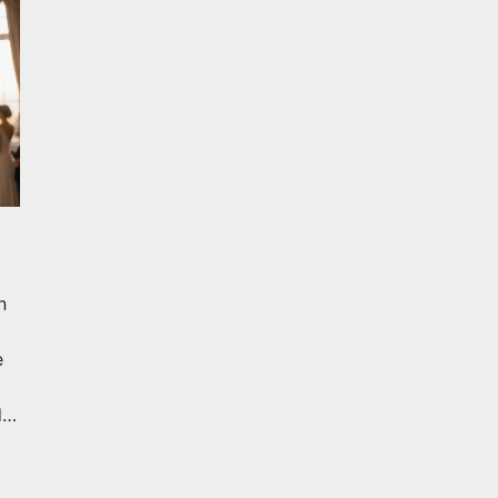
n
e
d