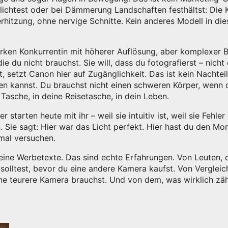
blichtest oder bei Dämmerung Landschaften festhältst: Die
hitzung, ohne nervige Schnitte. Kein anderes Modell in di
tarken Konkurrentin mit höherer Auflösung, aber komplexer 
e du nicht brauchst. Sie will, dass du fotografierst – nicht 
, setzt Canon hier auf Zugänglichkeit. Das ist kein Nachteil
en kannst. Du brauchst nicht einen schweren Körper, wenn 
 Tasche, in deine Reisetasche, in dein Leben.
r starten heute mit ihr – weil sie intuitiv ist, weil sie Fehle
n. Sie sagt: Hier war das Licht perfekt. Hier hast du den Mo
hmal versuchen.
keine Werbetexte. Das sind echte Erfahrungen. Von Leuten, d
n solltest, bevor du eine andere Kamera kaufst. Von Verglei
ine teurere Kamera brauchst. Und von dem, was wirklich zäh