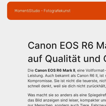
MomentiStudio - Fotografiekunst
Canon EOS R6 Mar
auf Qualität und
Die
Canon EOS R6 Mark II
,
eine Vollformat
Leistung
. Auch bekannt als
Canon R6 II
, is
Kompromisse.
Sie ist nicht die teuerste, nic
schnell denkt, weil sie dich nicht zurückhäl
Was macht sie so anders als eine Spiegelr
das Bild anzeigen
sind leiser, kompakter un
nur Menschen, sondern auch Tiere, Fahrzeug