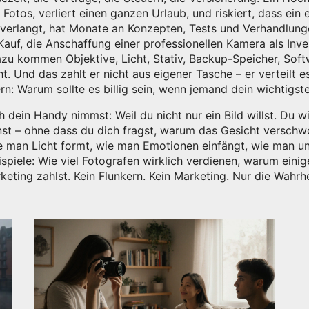
tos, verliert einen ganzen Urlaub, und riskiert, dass ein ein
 verlangt, hat Monate an Konzepten, Tests und Verhandlunge
Kauf
,
die Anschaffung einer professionellen Kamera als Inve
zu kommen Objektive, Licht, Stativ, Backup-Speicher, Softw
. Und das zahlt er nicht aus eigener Tasche – er verteilt e
n: Warum sollte es billig sein, wenn jemand dein wichtigste
dein Handy nimmst: Weil du nicht nur ein Bild willst. Du will
st – ohne dass du dich fragst, warum das Gesicht versch
wie man Licht formt, wie man Emotionen einfängt, wie man un
eispiele: Wie viel Fotografen wirklich verdienen, warum ein
keting zahlst. Kein Flunkern. Kein Marketing. Nur die Wahrhe