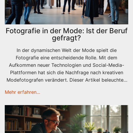
Fotografie in der Mode: Ist der Beruf
gefragt?
In der dynamischen Welt der Mode spielt die
Fotografie eine entscheidende Rolle. Mit dem
Aufkommen neuer Technologien und Social-Media-
Plattformen hat sich die Nachfrage nach kreativen
Modefotografen verändert. Dieser Artikel beleuchtet,
ob der Beruf des Modefotografen noch im
Mehr erfahren...
Aufschwung ist und welche Fähigkeiten heute gefragt
sind. Wir werfen einen Blick auf Branchentrends und
geben praktische Tipps für angehende Fotografen, um
in dieser wettbewerbsintensiven Branche erfolgreich
zu sein.